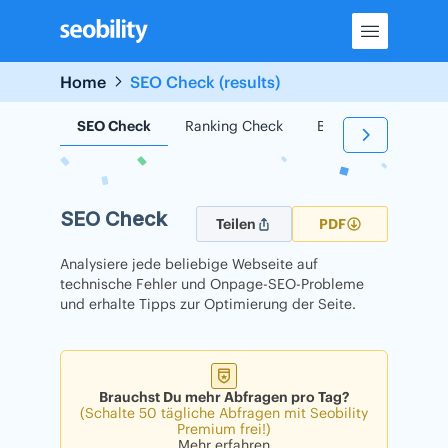
Skip
to
content
Home
SEO Check (results)
SEO Check
Ranking Check
Backlink Check
SEO Check
Teilen
PDF
Analysiere jede beliebige Webseite auf
technische Fehler und Onpage-SEO-Probleme
und erhalte Tipps zur Optimierung der Seite.
Brauchst Du mehr Abfragen pro Tag?
(Schalte 50 tägliche Abfragen mit Seobility
Premium frei!)
Mehr erfahren