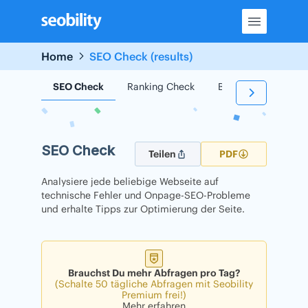
Skip
to
content
Home
SEO Check (results)
SEO Check
Ranking Check
Backlink Check
SEO Check
Teilen
PDF
Analysiere jede beliebige Webseite auf
technische Fehler und Onpage-SEO-Probleme
und erhalte Tipps zur Optimierung der Seite.
Brauchst Du mehr Abfragen pro Tag?
(Schalte 50 tägliche Abfragen mit Seobility
Premium frei!)
Mehr erfahren