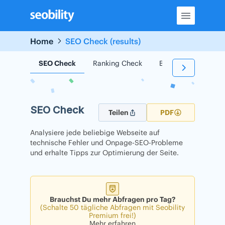
Skip
to
content
Home
SEO Check (results)
SEO Check
Ranking Check
Backlink Check
SEO Check
Teilen
PDF
Analysiere jede beliebige Webseite auf
technische Fehler und Onpage-SEO-Probleme
und erhalte Tipps zur Optimierung der Seite.
Brauchst Du mehr Abfragen pro Tag?
(Schalte 50 tägliche Abfragen mit Seobility
Premium frei!)
Mehr erfahren