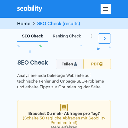
Skip
to
content
Home
SEO Check (results)
SEO Check
Ranking Check
Backlink Check
SEO Check
Teilen
PDF
Analysiere jede beliebige Webseite auf
technische Fehler und Onpage-SEO-Probleme
und erhalte Tipps zur Optimierung der Seite.
Brauchst Du mehr Abfragen pro Tag?
(Schalte 50 tägliche Abfragen mit Seobility
Premium frei!)
Mehr erfahren