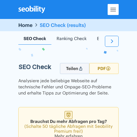
Skip
to
content
Home
SEO Check (results)
SEO Check
Ranking Check
Backlink Check
SEO Check
Teilen
PDF
Analysiere jede beliebige Webseite auf
technische Fehler und Onpage-SEO-Probleme
und erhalte Tipps zur Optimierung der Seite.
Brauchst Du mehr Abfragen pro Tag?
(Schalte 50 tägliche Abfragen mit Seobility
Premium frei!)
Mehr erfahren