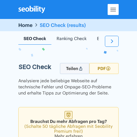
Skip
to
content
Home
SEO Check (results)
SEO Check
Ranking Check
Backlink Check
SEO Check
Teilen
PDF
Analysiere jede beliebige Webseite auf
technische Fehler und Onpage-SEO-Probleme
und erhalte Tipps zur Optimierung der Seite.
Brauchst Du mehr Abfragen pro Tag?
(Schalte 50 tägliche Abfragen mit Seobility
Premium frei!)
Mehr erfahren