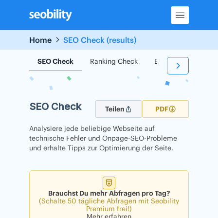
Skip
to
content
Home
SEO Check (results)
SEO Check
Ranking Check
Backlink Check
SEO Check
Teilen
PDF
Analysiere jede beliebige Webseite auf
technische Fehler und Onpage-SEO-Probleme
und erhalte Tipps zur Optimierung der Seite.
Brauchst Du mehr Abfragen pro Tag?
(Schalte 50 tägliche Abfragen mit Seobility
Premium frei!)
Mehr erfahren