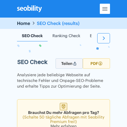
Skip
to
content
Home
SEO Check (results)
SEO Check
Ranking Check
Backlink Check
SEO Check
Teilen
PDF
Analysiere jede beliebige Webseite auf
technische Fehler und Onpage-SEO-Probleme
und erhalte Tipps zur Optimierung der Seite.
Brauchst Du mehr Abfragen pro Tag?
(Schalte 50 tägliche Abfragen mit Seobility
Premium frei!)
Mehr erfahren