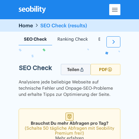
Skip
to
content
Home
SEO Check (results)
SEO Check
Ranking Check
Backlink Check
SEO Check
Teilen
PDF
Analysiere jede beliebige Webseite auf
technische Fehler und Onpage-SEO-Probleme
und erhalte Tipps zur Optimierung der Seite.
Brauchst Du mehr Abfragen pro Tag?
(Schalte 50 tägliche Abfragen mit Seobility
Premium frei!)
Mehr erfahren