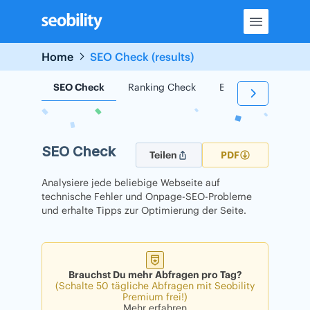
Skip
to
content
Home
SEO Check (results)
SEO Check
Ranking Check
Backlink Check
SEO Check
Teilen
PDF
Analysiere jede beliebige Webseite auf
technische Fehler und Onpage-SEO-Probleme
und erhalte Tipps zur Optimierung der Seite.
Brauchst Du mehr Abfragen pro Tag?
(Schalte 50 tägliche Abfragen mit Seobility
Premium frei!)
Mehr erfahren