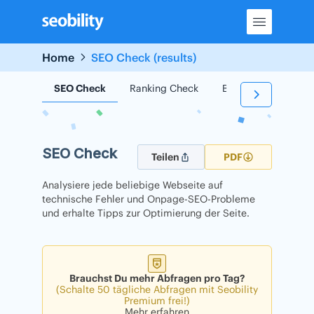
Skip
to
content
Home
SEO Check (results)
SEO Check
Ranking Check
Backlink Check
SEO Check
Teilen
PDF
Analysiere jede beliebige Webseite auf
technische Fehler und Onpage-SEO-Probleme
und erhalte Tipps zur Optimierung der Seite.
Brauchst Du mehr Abfragen pro Tag?
(Schalte 50 tägliche Abfragen mit Seobility
Premium frei!)
Mehr erfahren