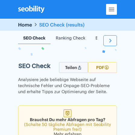
Skip
to
content
Home
SEO Check (results)
SEO Check
Ranking Check
Backlink Check
SEO Check
Teilen
PDF
Analysiere jede beliebige Webseite auf
technische Fehler und Onpage-SEO-Probleme
und erhalte Tipps zur Optimierung der Seite.
Brauchst Du mehr Abfragen pro Tag?
(Schalte 50 tägliche Abfragen mit Seobility
Premium frei!)
Mehr erfahren