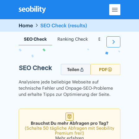
Skip
to
content
Home
SEO Check (results)
SEO Check
Ranking Check
Backlink Check
SEO Check
Teilen
PDF
Analysiere jede beliebige Webseite auf
technische Fehler und Onpage-SEO-Probleme
und erhalte Tipps zur Optimierung der Seite.
Brauchst Du mehr Abfragen pro Tag?
(Schalte 50 tägliche Abfragen mit Seobility
Premium frei!)
Mehr erfahren