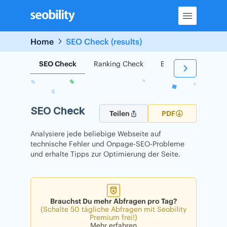
Skip
to
content
Home
SEO Check (results)
SEO Check
Ranking Check
Backlink Check
SEO Check
Teilen
PDF
Analysiere jede beliebige Webseite auf
technische Fehler und Onpage-SEO-Probleme
und erhalte Tipps zur Optimierung der Seite.
Brauchst Du mehr Abfragen pro Tag?
(Schalte 50 tägliche Abfragen mit Seobility
Premium frei!)
Mehr erfahren