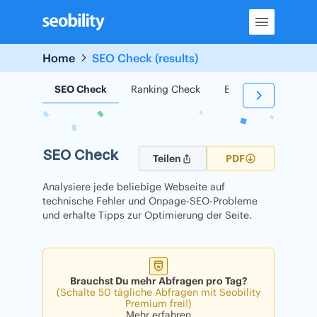
Skip
to
content
Home
SEO Check (results)
SEO Check
Ranking Check
Backlink Check
SEO Check
Teilen
PDF
Analysiere jede beliebige Webseite auf
technische Fehler und Onpage-SEO-Probleme
und erhalte Tipps zur Optimierung der Seite.
Brauchst Du mehr Abfragen pro Tag?
(Schalte 50 tägliche Abfragen mit Seobility
Premium frei!)
Mehr erfahren