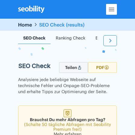
Skip
to
content
Home
SEO Check (results)
SEO Check
Ranking Check
Backlink Check
SEO Check
Teilen
PDF
Analysiere jede beliebige Webseite auf
technische Fehler und Onpage-SEO-Probleme
und erhalte Tipps zur Optimierung der Seite.
Brauchst Du mehr Abfragen pro Tag?
(Schalte 50 tägliche Abfragen mit Seobility
Premium frei!)
Mehr erfahren