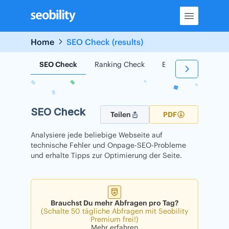
Skip
to
content
Home
SEO Check (results)
SEO Check
Ranking Check
Backlink Check
SEO Check
Teilen
PDF
Analysiere jede beliebige Webseite auf
technische Fehler und Onpage-SEO-Probleme
und erhalte Tipps zur Optimierung der Seite.
Brauchst Du mehr Abfragen pro Tag?
(Schalte 50 tägliche Abfragen mit Seobility
Premium frei!)
Mehr erfahren