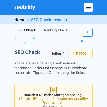
Skip
to
content
Home
SEO Check (results)
SEO Check
Ranking Check
Backlink Check
SEO Check
Teilen
PDF
Analysiere jede beliebige Webseite auf
technische Fehler und Onpage-SEO-Probleme
und erhalte Tipps zur Optimierung der Seite.
Brauchst Du mehr Abfragen pro Tag?
(Schalte 50 tägliche Abfragen mit Seobility
Premium frei!)
Mehr erfahren