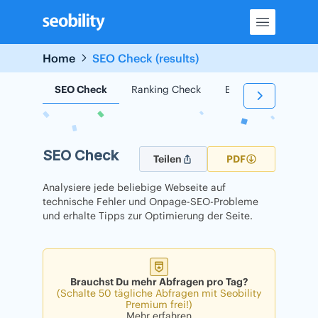
Skip
to
content
Home
SEO Check (results)
SEO Check
Ranking Check
Backlink Check
SEO Check
Teilen
PDF
Analysiere jede beliebige Webseite auf
technische Fehler und Onpage-SEO-Probleme
und erhalte Tipps zur Optimierung der Seite.
Brauchst Du mehr Abfragen pro Tag?
(Schalte 50 tägliche Abfragen mit Seobility
Premium frei!)
Mehr erfahren