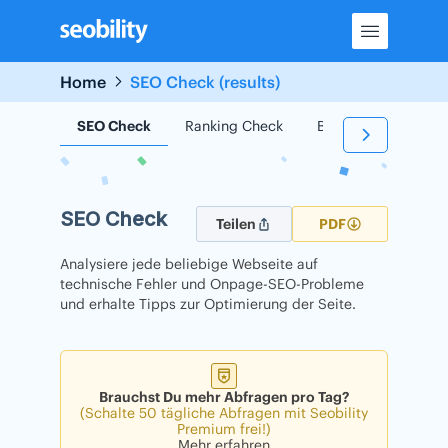
Skip
to
content
Home
SEO Check (results)
SEO Check
Ranking Check
Backlink Check
SEO Check
Teilen
PDF
Analysiere jede beliebige Webseite auf
technische Fehler und Onpage-SEO-Probleme
und erhalte Tipps zur Optimierung der Seite.
Brauchst Du mehr Abfragen pro Tag?
(Schalte 50 tägliche Abfragen mit Seobility
Premium frei!)
Mehr erfahren