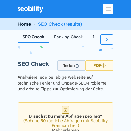
Skip
to
content
Home
SEO Check (results)
SEO Check
Ranking Check
Backlink Check
SEO Check
Teilen
PDF
Analysiere jede beliebige Webseite auf
technische Fehler und Onpage-SEO-Probleme
und erhalte Tipps zur Optimierung der Seite.
Brauchst Du mehr Abfragen pro Tag?
(Schalte 50 tägliche Abfragen mit Seobility
Premium frei!)
Mehr erfahren